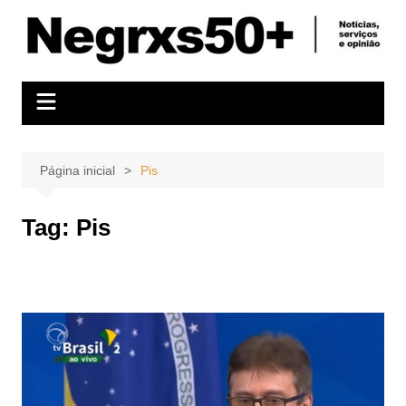
Ir
para
o
conteúdo
Página inicial
Pis
Tag:
Pis