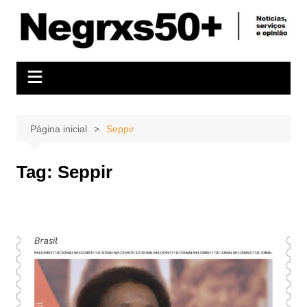
Ir
para
o
conteúdo
Página inicial
Seppir
Tag:
Seppir