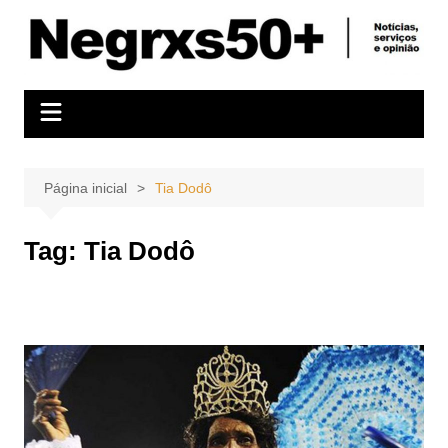
Ir
para
o
conteúdo
Página inicial
Tia Dodô
Tag:
Tia Dodô