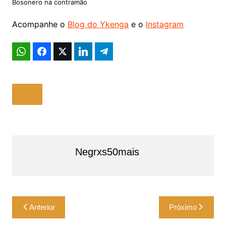
Bosonero na contramão
Acompanhe o
Blog do Ykenga
e o
Instagram
Negrxs50mais
Navegação
Anterior
Próximo
de