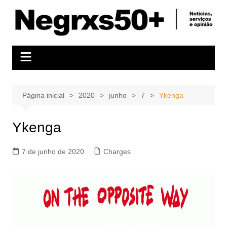
Ir
para
o
conteúdo
Página inicial
2020
junho
7
Ykenga
Ykenga
7 de junho de 2020
Charges