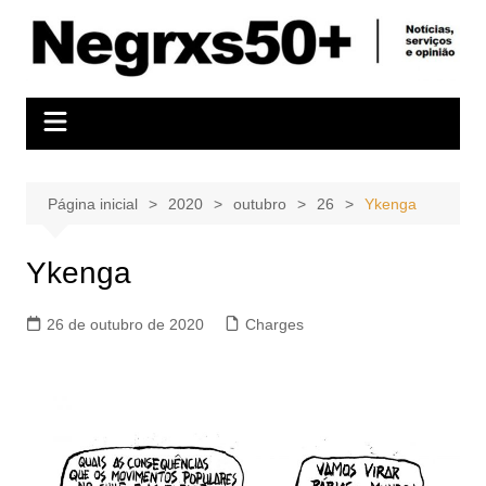
Ir
para
o
conteúdo
Página inicial
2020
outubro
26
Ykenga
Ykenga
26 de outubro de 2020
Charges