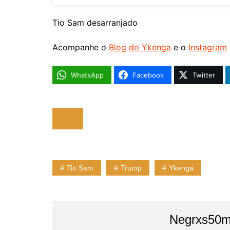
Tio Sam desarranjado
Acompanhe o
Blog do Ykenga
e o
Instagram
WhatsApp
Facebook
Twitter
Tio Sam
Trump
Ykenga
Negrxs50m