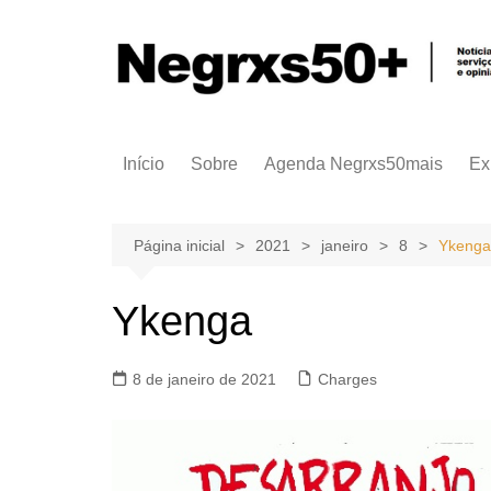
Ir
para
o
conteúdo
Início
Sobre
Agenda Negrxs50mais
Ex
Página inicial
2021
janeiro
8
Ykenga
Ykenga
8 de janeiro de 2021
Charges