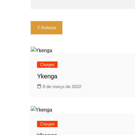
Navegação
Anterior
de
Post
Charges
Ykenga
8 de março de 2022
Charges