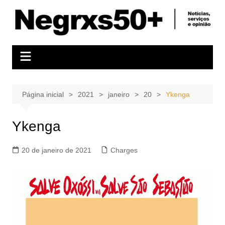
Ir
para
o
conteúdo
Página inicial
2021
janeiro
20
Ykenga
Ykenga
20 de janeiro de 2021
Charges