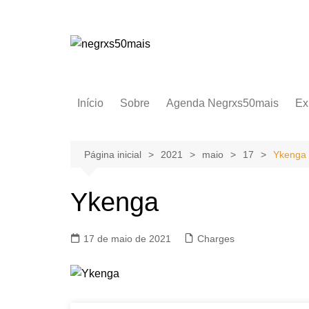
Ir
para
o
conteúdo
Início
Sobre
Agenda Negrxs50mais
Ex
Página inicial
2021
maio
17
Ykenga
Ykenga
17 de maio de 2021
Charges