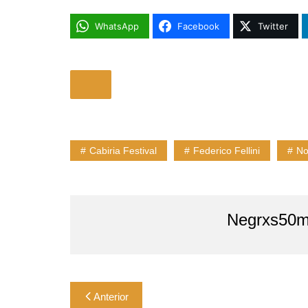
WhatsApp
Facebook
Twitter
Cabiria Festival
Federico Fellini
No
Negrxs50m
Navegação
Anterior