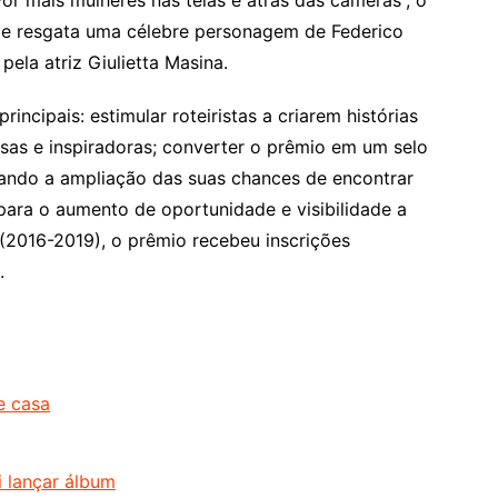
or mais mulheres nas telas e atrás das câmeras”, o
me resgata uma célebre personagem de Federico
 pela atriz Giulietta Masina.
incipais: estimular roteiristas a criarem histórias
sas e inspiradoras; converter o prêmio em um selo
sando a ampliação das suas chances de encontrar
 para o aumento de oportunidade e visibilidade a
 (2016-2019), o prêmio recebeu inscrições
.
e casa
i lançar álbum