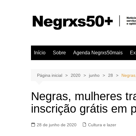
Ir
para
o
conteúdo
Início
Sobre
Agenda Negrxs50mais
Ex
Página inicial
2020
junho
28
Negras,
Negras, mulheres tr
inscrição grátis em 
28 de junho de 2020
Cultura e lazer