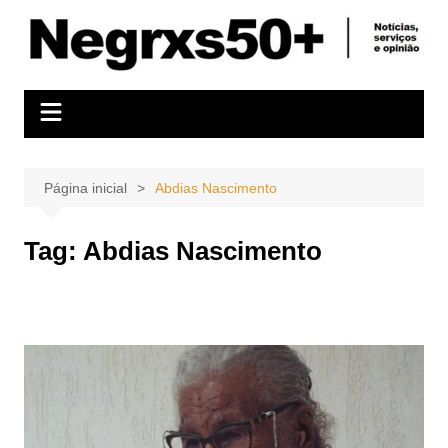
Ir
para
o
conteúdo
Página inicial
Abdias Nascimento
Tag:
Abdias Nascimento