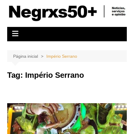
Ir
para
o
conteúdo
Página inicial
Império Serrano
Tag:
Império Serrano