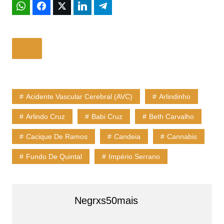
Acidente Vascular Cerebral (AVC)
Arlindinho
Arlindo Cruz
Babi Cruz
Beth Carvalho
Cacique De Ramos
Candeia
Cannabis
Fundo De Quintal
Império Serrano
Negrxs50mais