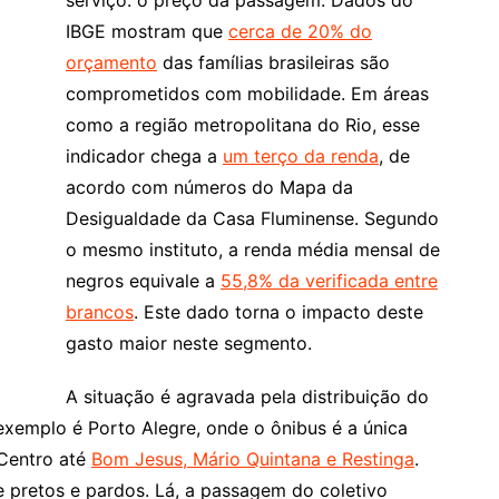
serviço: o preço da passagem. Dados do
IBGE mostram que
cerca de 20% do
orçamento
das famílias brasileiras são
comprometidos com mobilidade. Em áreas
como a região metropolitana do Rio, esse
indicador chega a
um terço da renda
, de
acordo com números do Mapa da
Desigualdade da Casa Fluminense. Segundo
o mesmo instituto, a renda média mensal de
negros equivale a
55,8% da verificada entre
brancos
. Este dado torna o impacto deste
gasto maior neste segmento.
A situação é agravada pela distribuição do
xemplo é Porto Alegre, onde o ônibus é a única
 Centro até
Bom Jesus, Mário Quintana e Restinga
.
 pretos e pardos. Lá, a passagem do coletivo