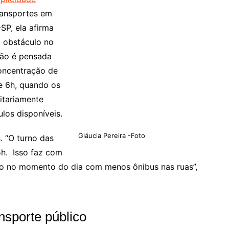
ransportes em
SP, ela afirma
m obstáculo no
ção é pensada
concentração de
 e 6h, quando os
itariamente
los disponíveis.
Gláucia Pereira -Foto
. “O turno das
5h. Isso faz com
ho no momento do dia com menos ônibus nas ruas”,
ansporte público