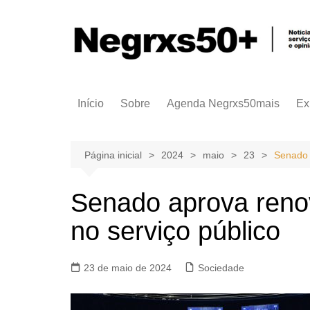
Ir
para
o
conteúdo
Início
Sobre
Agenda Negrxs50mais
Ex
Página inicial
2024
maio
23
Senado 
Senado aprova renov
no serviço público
23 de maio de 2024
Sociedade