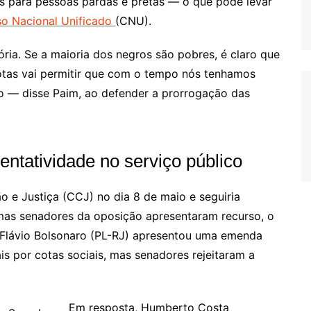
s para pessoas pardas e pretas — o que pode levar
o Nacional Unificado
(CNU).
ória. Se a maioria dos negros são pobres, é claro que
cotas vai permitir que com o tempo nós tenhamos
o — disse Paim, ao defender a prorrogação das
ntatividade no serviço público
 e Justiça (CCJ) no dia 8 de maio e seguiria
as senadores da oposição apresentaram recurso, o
o. Flávio Bolsonaro (PL-RJ) apresentou uma emenda
iais por cotas sociais, mas senadores rejeitaram a
Em resposta, Humberto Costa