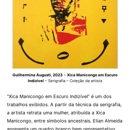
Guilhermina Augusti, 2023
–
Xica Manicongo em Escuro
Indizível
– Serigrafia – Coleção da artista
“Xica Manicongo em Escuro Indizível” é um dos
trabalhos exibidos. A partir da técnica da serigrafia,
a artista retrata uma mulher, atribuída a Xica
Manicongo, entre símbolos ancestrais. Elian Almeida
apresenta um quadro branco bem representativo