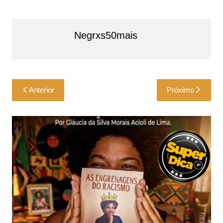
Negrxs50mais
Navegação
Anterior
Próximo
de
Post