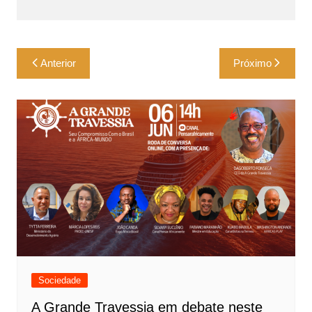
Navegação
Anterior
Próximo
de
Post
Sociedade
A Grande Travessia em debate neste