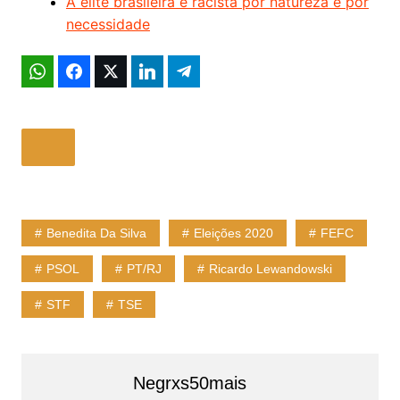
A elite brasileira é racista por natureza e por
necessidade
Benedita Da Silva
Eleições 2020
FEFC
PSOL
PT/RJ
Ricardo Lewandowski
STF
TSE
Negrxs50mais