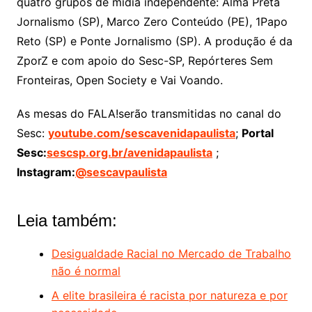
quatro grupos de mídia independente: Alma Preta
Jornalismo (SP), Marco Zero Conteúdo (PE), 1Papo
Reto (SP) e Ponte Jornalismo (SP). A produção é da
ZporZ e com apoio do Sesc-SP, Repórteres Sem
Fronteiras, Open Society e Vai Voando.
As mesas do FALA!serão transmitidas no canal do
Sesc:
youtube.com/sescavenidapaulista
;
Portal
Sesc:
sescsp.org.br/avenidapaulista
;
Instagram:
@sescavpaulista
Leia também:
Desigualdade Racial no Mercado de Trabalho
não é normal
A elite brasileira é racista por natureza e por