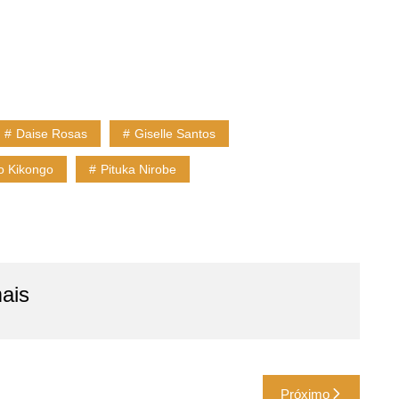
Daise Rosas
Giselle Santos
o Kikongo
Pituka Nirobe
ais
Próximo