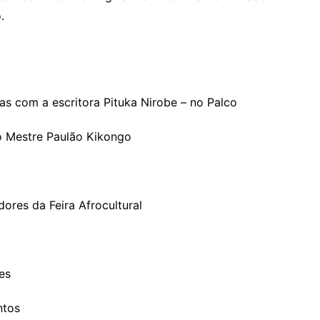
.
ias com a escritora Pituka Nirobe – no Palco
 Mestre Paulão Kikongo
res da Feira Afrocultural
es
ntos