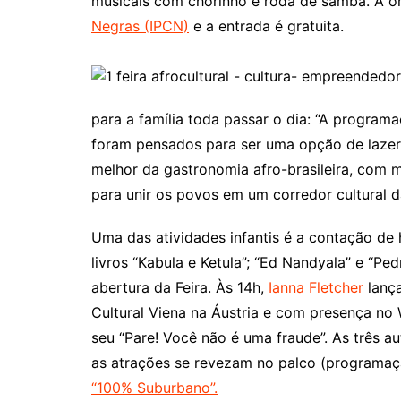
musicais com chorinho e roda de samba. A 
Negras (IPCN)
e a entrada é gratuita.
para a família toda passar o dia: “A program
foram pensados para ser uma opção de lazer i
melhor da gastronomia afro-brasileira, com m
para unir os povos em um corredor cultural da
Uma das atividades infantis é a contação de 
livros “Kabula e Ketula”; “Ed Nandyala” e “Pe
abertura da Feira. Às 14h,
Ianna Fletcher
lança
Cultural Viena na Áustria e com presença n
seu “Pare! Você não é uma fraude”. As três a
as atrações se revezam no palco (programaç
“100% Suburbano”.