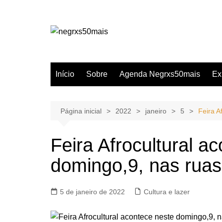
Ir
para
o
conteúdo
Início
Sobre
Agenda Negrxs50mais
Ex
Página inicial
2022
janeiro
5
Feira A
Feira Afrocultural a
domingo,9, nas rua
5 de janeiro de 2022
Cultura e lazer