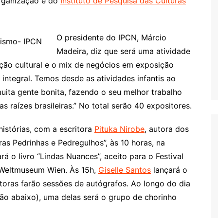
organização é do
Instituto de Pesquisa das Culturas
O presidente do IPCN, Márcio
Madeira, diz que será uma atividade
ação cultural e o mix de negócios em exposição
ntegral. Temos desde as atividades infantis ao
uita gente bonita, fazendo o seu melhor trabalho
s raízes brasileiras.” No total serão 40 expositores.
histórias, com a escritora
Pituka Nirobe
, autora dos
dras Pedrinhas e Pedregulhos”, às 10 horas, na
rá o livro “Lindas Nuances”, aceito para o Festival
o Weltmuseum Wien. Às 15h,
Giselle Santos
lançará o
utoras farão sessões de autógrafos. Ao longo do dia
ão abaixo), uma delas será o grupo de chorinho