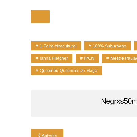
1 Feira Afrocultural
100% Suburbano
Ianna Fletcher
IPCN
Mestre Paulã
Quilombo Quilombá De Magé
Negrxs50m
Navegação
Anterior