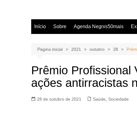
Início
Sobre
Agenda Negrxs50mais
Ex
Página inicial
2021
outubro
28
Prêmi
Prêmio Profissional 
ações antirracistas 
28 de outubro de 2021
Saúde
,
Sociedade