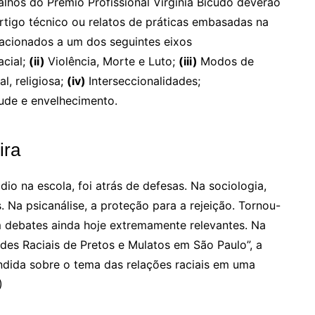
alhos do Prêmio Profissional Virgínia Bicudo deverão
rtigo técnico ou relatos de práticas embasadas na
elacionados a um dos seguintes eixos
acial;
(ii)
Violência, Morte e Luto;
(iii)
Modos de
al, religiosa;
(iv)
Interseccionalidades;
tude e envelhecimento.
ira
dio na escola, foi atrás de defesas. Na sociologia,
 Na psicanálise, a proteção para a rejeição. Tornou-
om debates ainda hoje extremamente relevantes. Na
udes Raciais de Pretos e Mulatos em São Paulo”, a
fendida sobre o tema das relações raciais em uma
)