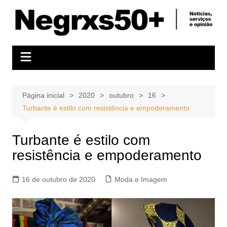
Ir
para
o
conteúdo
Página inicial
2020
outubro
16
Turbante é estilo com resistência e empoderamento
Turbante é estilo com
resistência e empoderamento
16 de outubro de 2020
Moda e Imagem