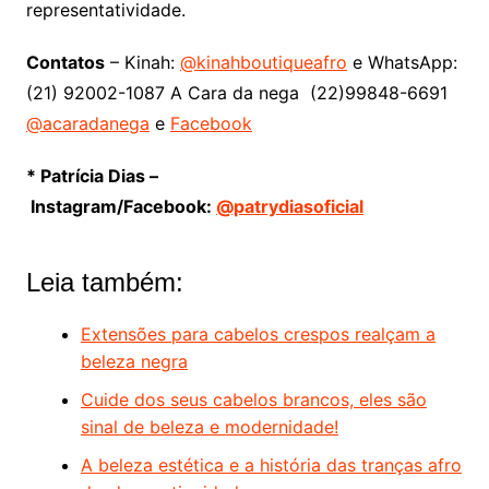
representatividade.
Contatos
– Kinah:
@kinahboutiqueafro
e WhatsApp:
(21) 92002-1087 A Cara da nega (22)99848-6691
@acaradanega
e
Facebook
* Patrícia Dias –
Instagram/Facebook:
@patrydiasoficial
Leia também:
Extensões para cabelos crespos realçam a
beleza negra
Cuide dos seus cabelos brancos, eles são
sinal de beleza e modernidade!
A beleza estética e a história das tranças afro