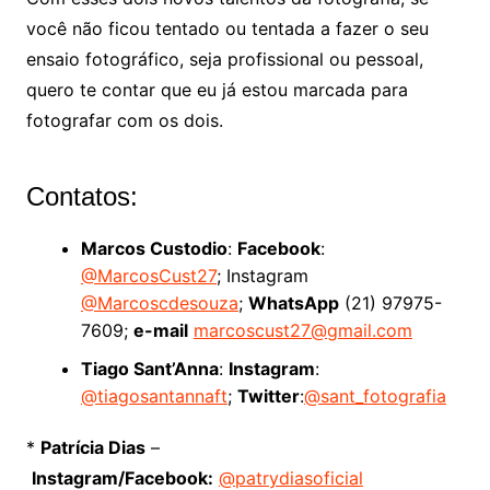
você não ficou tentado ou tentada a fazer o seu
ensaio fotográfico, seja profissional ou pessoal,
quero te contar que eu já estou marcada para
fotografar com os dois.
Contatos:
Marcos Custodio
:
Facebook
:
@MarcosCust27
; Instagram
@Marcoscdesouza
;
WhatsApp
(21) 97975-
7609;
e-mail
marcoscust27@gmail.com
Tiago Sant’Anna
:
Instagram
:
@tiagosantannaft
;
Twitter
:
@sant_fotografia
*
Patrícia Dias
–
Instagram/Facebook:
@patrydiasoficial