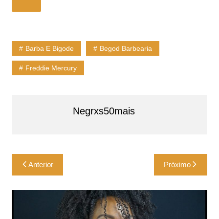
Barba E Bigode
Begod Barbearia
Freddie Mercury
Negrxs50mais
Navegação
Anterior
Próximo
de
Post