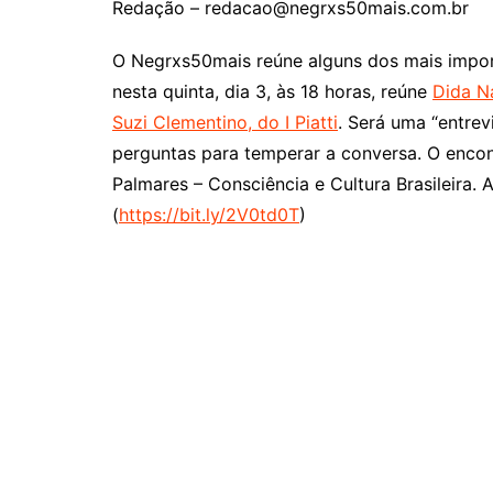
Redação – redacao@negrxs50mais.com.br
O Negrxs50mais reúne alguns dos mais impo
nesta quinta, dia 3, às 18 horas, reúne
Dida N
Suzi Clementino, do I Piatti
. Será uma “entre
perguntas para temperar a conversa. O enco
Palmares – Consciência e Cultura Brasileira.
(
https://bit.ly/2V0td0T
)